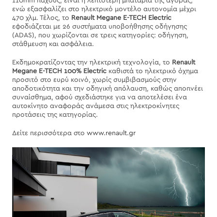
110mm πάχους, είναι η λεπτότερη μπαταρία της αγοράς,
ενώ εξασφαλίζει στο ηλεκτρικό μοντέλο αυτονομία μέχρι
470 χλμ. Τέλος, το
Renault
Megane
E
-
TECH
Electric
εφοδιάζεται με 26 συστήματα υποβοήθησης οδήγησης
(ADAS), που χωρίζονται σε τρεις κατηγορίες: οδήγηση,
στάθμευση και ασφάλεια.
Εκδημοκρατίζοντας την ηλεκτρική τεχνολογία, το
Renault
Megane
E
-
TECH
100%
Electric
καθιστά το ηλεκτρικό όχημα
προσιτό στο ευρύ κοινό, χωρίς συμβιβασμούς στην
αποδοτικότητα και την οδηγική απόλαυση, καθώς αποπνέει
συναίσθημα, αφού σχεδιάστηκε για να αποτελέσει ένα
αυτοκίνητο αναφοράς ανάμεσα στις ηλεκτροκίνητες
προτάσεις της κατηγορίας.
Δείτε περισσότερα στο
www.renault.gr