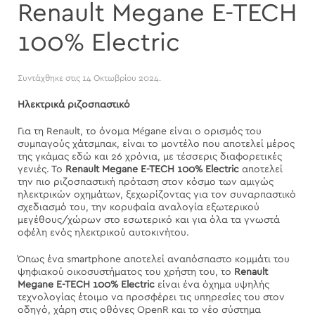
Renault Megane E-TECH
100% Electric
Συντάχθηκε στις
14 Οκτωβρίου 2024
.
Ηλεκτρικά ριζοσπαστικό
Για τη Renault, το όνομα Mégane είναι ο ορισμός του
συμπαγούς χάτσμπακ, είναι το μοντέλο που αποτελεί μέρος
της γκάμας εδώ και 26 χρόνια, με τέσσερις διαφορετικές
γενιές. Το
Renault
Megane
E
-
TECH
100%
Electric
αποτελεί
την πιο ριζοσπαστική πρόταση στον κόσμο των αμιγώς
ηλεκτρικών οχημάτων, ξεχωρίζοντας για τον συναρπαστικό
σχεδιασμό του, την κορυφαία αναλογία εξωτερικού
μεγέθους/χώρων στο εσωτερικό και για όλα τα γνωστά
οφέλη ενός ηλεκτρικού αυτοκινήτου.
Όπως ένα smartphone αποτελεί αναπόσπαστο κομμάτι του
ψηφιακού οικοσυστήματος του χρήστη του, το
Renault
Megane
E
-
TECH
100%
Electric
είναι ένα όχημα υψηλής
τεχνολογίας έτοιμο να προσφέρει τις υπηρεσίες του στον
οδηγό, χάρη στις οθόνες OpenR και το νέο σύστημα