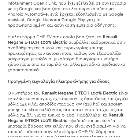
infotainment OpenR Link, που έχει εξελιχθεί σε συνεργασία
με τη Google και βασίζεται στο λειτουργικό σύστημα
Android Automotive, ενώ έρχεται εξοπλισμένο με Google
Assistant, Google Maps και Google Play για μία
προσωποποιημένη και ασύγκριτη εμπειρία οδήγησης.
Η πλατφόρμα CMF-EV στην οποία βασίζεται το
Renault
Megane
E
-
TECH
100%
Electric
συμβάλλει καθοριστικά στην
αναβάθμιση της συνολικής ευρυχωρίας και της
πρακτικότητας του αυτοκινήτου, καθώς του εξασφαλίζει
μακρύτερο μεταξόνιο, μικρότερο διαμέρισμα κινητήρα,
χώρο πίσω από το ταμπλό και άλλα μοναδικά σχεδιαστικά
χαρακτηριστικά.
Προηγμένη τεχνολογία ηλεκτροκίνησης για όλους
Ο κινητήρας του
Renault
Megane
E
-
TECH
100%
Electric
είναι
εντελώς καινούργιος, έχει συμπαγείς διαστάσεις και ζυγίζει
μόλις 145 κιλά, αποδίδοντας 160 kW (218 hp) και 300Nm
ροπής και εξασφαλίζοντας στο αυτοκίνητο ότι χρειάζεται
μόλις 7,4 δλ. για το τυπικό 0-100. Παράλληλα, το
Renault
Megane
E
-
TECH
100%
Electric
εφοδιάζεται με μία νέα
μπαταρία βάρους 395 κιλών που είναι σχεδιασμένη για να
ταιριάζει ιδανικά στην πλατφόρμα CMF-EV. Χάρη στα